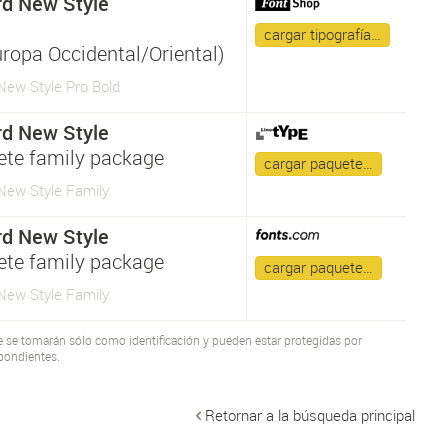
d New Style
a
cargar tipografía…
uropa Occidental/Oriental)
New Style Pro Bold
d New Style
te family package
cargar paquete…
New Style Family
d New Style
te family package
cargar paquete…
New Style Family
te se tomarán sólo como identificación y pueden estar protegidas por
pondientes.
Retornar a la búsqueda principal