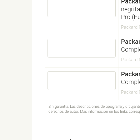
Packar
negrit
Pro (E
Packard 
Packar
Comple
Packard 
Packar
Comple
Packard 
Sin garantía. Las descripciones de tipografía y dibujan
derechos de autor. Más información en los links corres