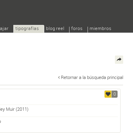
ajar
tipografías
blog reel
foros
miembros
Retornar a la búsqueda principal
0
ley Muir
(2011)
o