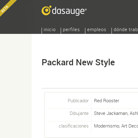
inicio
perfiles
empleos
dónde trab
Packard New Style
Publicador
Red Rooster
Dibujante
Steve Jackaman
,
Ash
clasificaciones
Modernismo
,
Art Dec