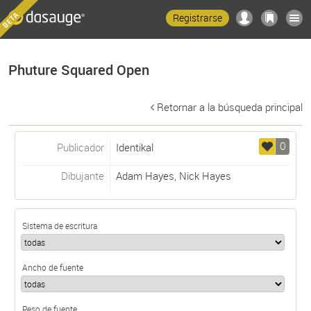
Registrarse
Phuture Squared Open
Retornar a la búsqueda principal
0
Publicador
Identikal
Dibujante
Adam Hayes
,
Nick Hayes
Sistema de escritura
Ancho de fuente
Peso de fuente