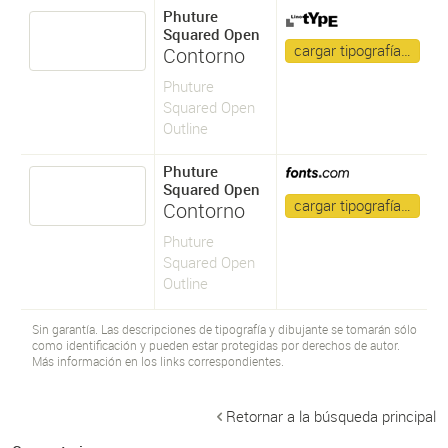
Phuture
Squared Open
cargar tipografía…
Contorno
Phuture
Squared Open
Outline
Phuture
Squared Open
cargar tipografía…
Contorno
Phuture
Squared Open
Outline
Sin garantía. Las descripciones de tipografía y dibujante se tomarán sólo
como identificación y pueden estar protegidas por derechos de autor.
Más información en los links correspondientes.
Retornar a la búsqueda principal