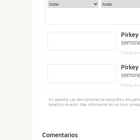
Pirkey
semine
Pirkey A
Pirkey
semine
Pirkey A
Sin garantía. Las descripciones de tipografía y dibujan
derechos de autor. Más información en los links corres
Comentarios