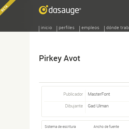
inicio
perfiles
empleos
dónde trab
Pirkey Avot
Publicador
MasterFont
Dibujante
Gad Ulman
Sistema de escritura
Ancho de fuente