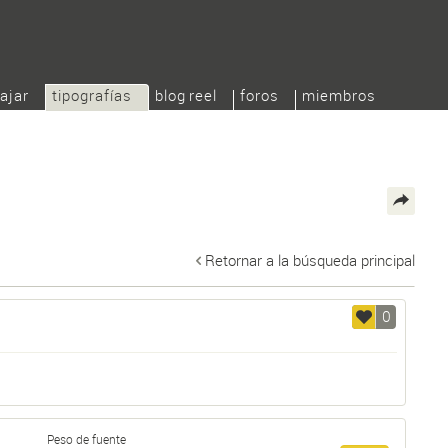
ajar
tipografías
blog reel
foros
miembros
Retornar a la búsqueda principal
0
Peso de fuente