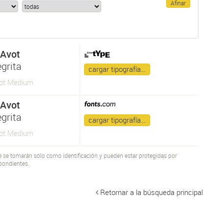
 Avot
grita
cargar tipografía…
vot Medium
 Avot
grita
cargar tipografía…
vot Medium
te se tomarán sólo como identificación y pueden estar protegidas por
pondientes.
Retornar a la búsqueda principal