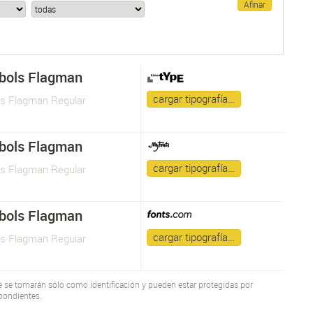
bols Flagman
cargar tipografía…
s Flagman Regular
bols Flagman
cargar tipografía…
s Flagman Regular
bols Flagman
cargar tipografía…
s Flagman Regular
te se tomarán sólo como identificación y pueden estar protegidas por
pondientes.