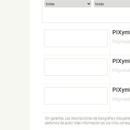
PIXym
PIXymbol
PIXym
PIXymbol
PIXym
PIXymbol
Sin garantía. Las descripciones de tipografía y dibujan
derechos de autor. Más información en los links corres