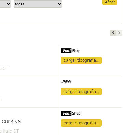
a
cargar tipografía…
d OT
a
cargar tipografía…
d
 cursiva
cargar tipografía…
 Italic OT