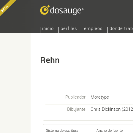
inicio
perfiles
empleos
dónde trab
Rehn
Publicador
Moretype
Dibujante
Chris Dickinson
(2012
Sistema de escritura
Ancho de fuente