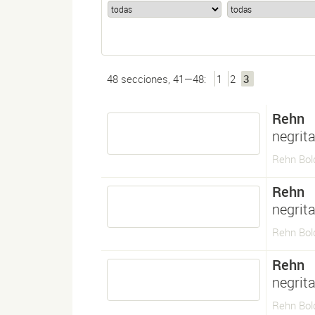
48 secciones, 41—48:
1
2
3
Rehn
negrit
Rehn Bol
Rehn
negrit
Rehn Bol
Rehn
negrita
Rehn Bold