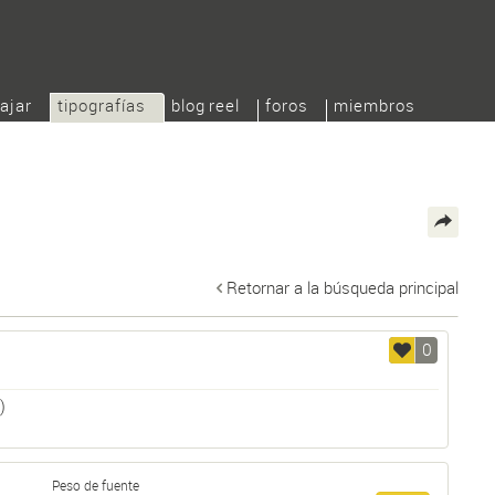
ajar
tipografías
blog reel
foros
miembros
Retornar a la búsqueda principal
0
)
Peso de fuente