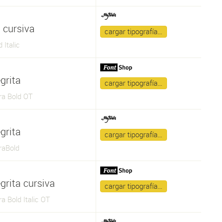
 cursiva
cargar tipografía…
 Italic
grita
cargar tipografía…
ra Bold OT
grita
cargar tipografía…
raBold
grita cursiva
cargar tipografía…
a Bold Italic OT