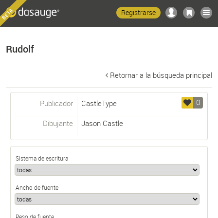
Registrarse
Rudolf
Retornar a la búsqueda principal
0
Publicador
CastleType
Dibujante
Jason Castle
Sistema de escritura
Ancho de fuente
Peso de fuente