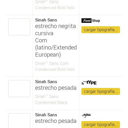
Sinah™ Sans
Condensed Bold Italic
Sinah Sans
estrecho negrita
cargar tipografía…
cursiva
Com
(latino/Extended
European)
Sinah™ Sans Com
Condensed Bold Italic
Sinah Sans
estrecho pesada
cargar tipografía…
Sinah™ Sans
Condensed Black
Sinah Sans
estrecho pesada
cargar tipografía…