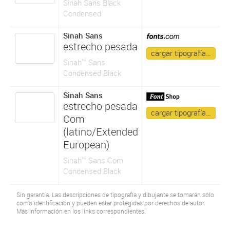
Sinah Sans Black
Condensed
Sinah Sans
estrecho pesada
cargar tipografía…
Sinah™ Sans
Condensed Black
Sinah Sans
estrecho pesada
cargar tipografía…
Com
(latino/Extended
European)
Sinah™ Sans Com
Condensed Black
Sin garantía. Las descripciones de tipografía y dibujante se tomarán sólo
como identificación y pueden estar protegidas por derechos de autor.
Más información en los links correspondientes.