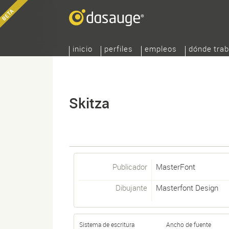
inicio
perfiles
empleos
dónde trab
Skitza
Publicador
MasterFont
Dibujante
Masterfont Design
Sistema de escritura
Ancho de fuente