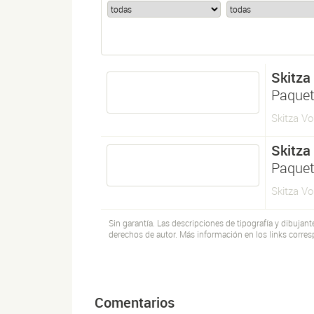
Skitza
Paque
Skitza V
Skitza
Paque
Skitza V
Sin garantía. Las descripciones de tipografía y dibujan
derechos de autor. Más información en los links corres
Comentarios