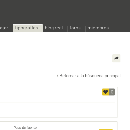
ajar
tipografías
blog reel
foros
miembros
Retornar a la búsqueda principal
0
Peso de fuente