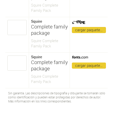
Squire Complete
Family Pack
Squire
Complete family
cargar paquete…
package
Squire Complete
Family Pack
Squire
Complete family
cargar paquete…
package
Squire Complete
Family Pack
Sin garantía. Las descripciones de tipografía y dibujante se tomarán sólo
como identificación y pueden estar protegidas por derechos de autor.
Más información en los links correspondientes.