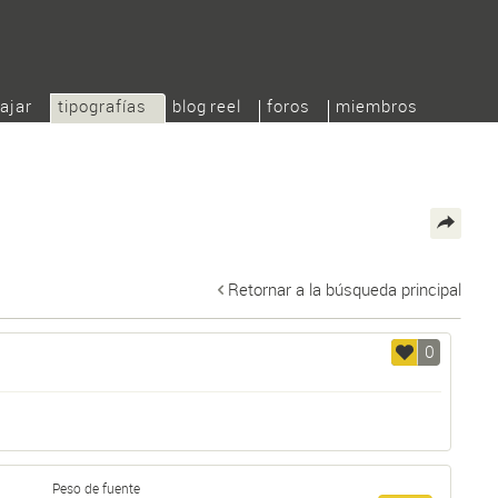
ajar
tipografías
blog reel
foros
miembros
Retornar a la búsqueda principal
0
Peso de fuente