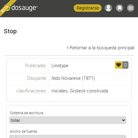
Registrarse
Stop
Retornar a la búsqueda principal
0
Publicador
Linotype
Dibujante
Aldo Novarese
(1971)
clasificaciones
Iniciales
,
Grotesk construida
Sistema de escritura
Ancho de fuente