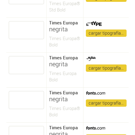
Times Europa®
Std Bold
Times Europa
negrita
cargar tipografía…
Times Europa®
Bold
Times Europa
negrita
cargar tipografía…
Times Europa
Bold
Times Europa
negrita
cargar tipografía…
Times Europa®
Bold
Times Europa
negrita