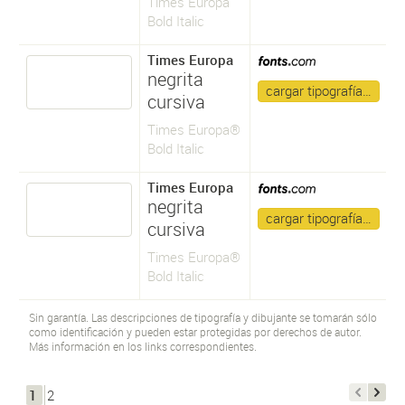
Times Europa
Bold Italic
Times Europa
negrita
cargar tipografía…
cursiva
Times Europa®
Bold Italic
Times Europa
negrita
cargar tipografía…
cursiva
Times Europa®
Bold Italic
Sin garantía. Las descripciones de tipografía y dibujante se tomarán sólo
como identificación y pueden estar protegidas por derechos de autor.
Más información en los links correspondientes.
1
2