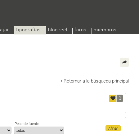
ajar
tipografías
blog reel
foros
miembros
Retornar a la búsqueda principal
0
Peso de fuente