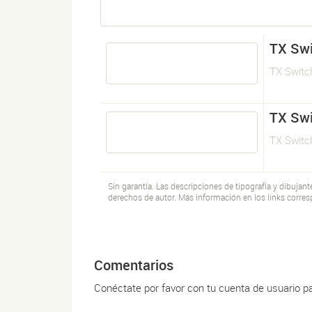
TX Swi
TX Switc
TX Swi
TX Switc
Sin garantía. Las descripciones de tipografía y dibujan
derechos de autor. Más información en los links corres
Comentarios
Conéctate por favor con tu cuenta de usuario p