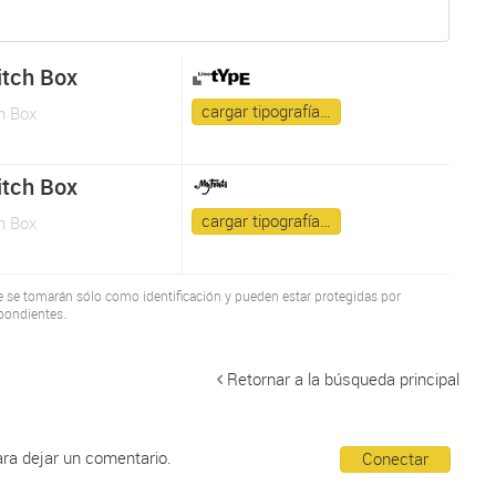
tch Box
cargar tipografía…
h Box
tch Box
cargar tipografía…
h Box
te se tomarán sólo como identificación y pueden estar protegidas por
pondientes.
Retornar a la búsqueda principal
ara dejar un comentario.
Conectar