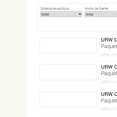
Sistema de escritura
Ancho de fuente
URW C
Paque
URW Con
URW C
Paque
URW Con
URW C
Paquet
URW Con