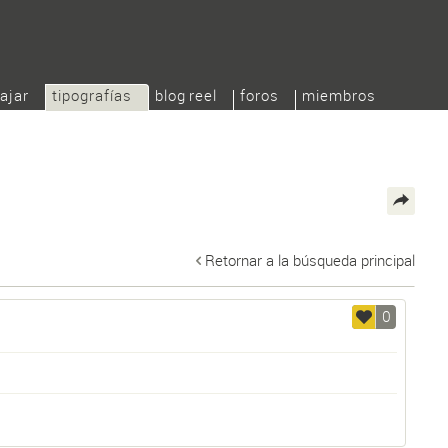
ajar
tipografías
blog reel
foros
miembros
Retornar a la búsqueda principal
0