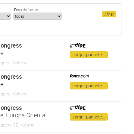
Peso de fuente
ongress
te
cargar paquete…
gress Volume
ongress
te
cargar paquete…
gress Volume
ongress
e, Europa Oriental
cargar paquete…
gress CE Volume