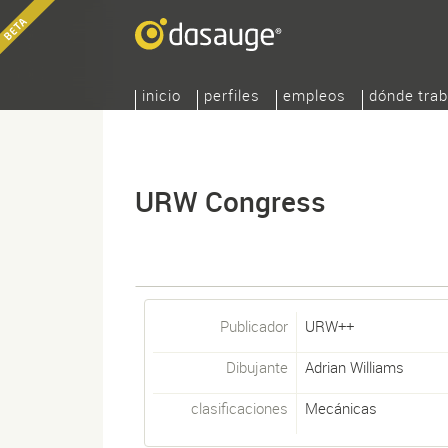
inicio
perfiles
empleos
dónde trab
URW Congress
Publicador
URW++
Dibujante
Adrian Williams
clasificaciones
Mecánicas