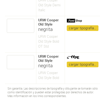
Old Style Demi
Italic
URW Cooper
Old Style
cargar tipografía…
negrita
URW Cooper
Old Style Bold
OT Std
URW Cooper
Old Style
cargar tipografía…
negrita
URW Cooper
Old Style Bold
Sin garantía. Las descripciones de tipografía y dibujante se tomarán sólo
como identificación y pueden estar protegidas por derechos de autor.
Más información en los links correspondientes.