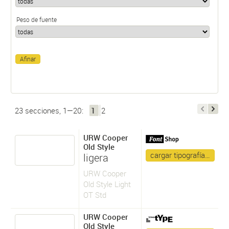
Peso de fuente
23 secciones, 1—20:
1
2
URW Cooper
Old Style
cargar tipografía…
ligera
URW Cooper
Old Style Light
OT Std
URW Cooper
Old Style