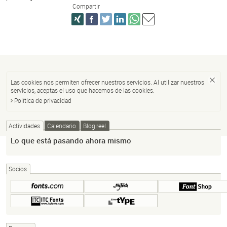
Compartir
Las cookies nos permiten ofrecer nuestros servicios. Al utilizar nuestros
servicios, aceptas el uso que hacemos de las cookies.
Política de privacidad
Actividades
Calendario
Blog reel
Lo que está pasando ahora mismo
Socios