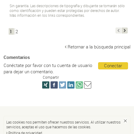
Sin garantía. Las descripciones de tipografía y dibujante se tomarán sólo
como identificación y pueden estar protegidas por derechos de autor.
Más información en los links correspondientes.
1
2
Retornar a la búsqueda principal
Comentarios
Conéctate por favor con tu cuenta de usuario
Conectar
para dejar un comentario.
Compartir
Las cookies nos permiten ofrecer nuestros servicios. Al utilizar nuestros
servicios, aceptas el uso que hacemos de las cookies.
Política de privacidad