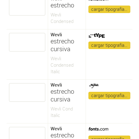
estrecho
cargar tipografía…
Wevli
Condensed
Wevli
estrecho
cargar tipografía…
cursiva
Wevli
Condensed
Italic
Wevli
estrecho
cargar tipografía…
cursiva
Wevli Cond
Italic
Wevli
estrecho