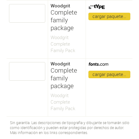
Woodgrit
Complete
cargar paquete…
family
package
Woodgrit
Complete
Family Pack
Woodgrit
Complete
cargar paquete…
family
package
Woodgrit
Complete
Family Pack
Sin garantía. Las descripciones de tipografía y dibujante se tomarán sólo
como identificación y pueden estar protegidas por derechos de autor.
Más información en los links correspondientes.