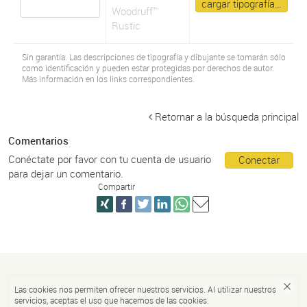
cargar tipografía…
Woodruff™
Rustic
Sin garantía. Las descripciones de tipografía y dibujante se tomarán sólo
como identificación y pueden estar protegidas por derechos de autor.
Más información en los links correspondientes.
Retornar a la búsqueda principal
Comentarios
Conéctate por favor con tu cuenta de usuario
Conectar
para dejar un comentario.
Compartir
Las cookies nos permiten ofrecer nuestros servicios. Al utilizar nuestros
servicios, aceptas el uso que hacemos de las cookies.