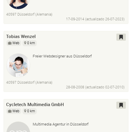
Cm/s-Systeme
40597 Düsseldorf (Alemania)
17-09-2014 (actualizado
26-07-2023
)
Tobias Wenzel
Web
0 km
Freier Webdesigner aus Düsseldorf
40597 Düsseldorf (Alemania)
28-08-2008 (actualizado
02-07-2010
)
Cycletech Multimedia GmbH
Web
0 km
Multimedia Agentur in Düsseldorf