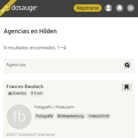
Registrarse
Agencias en Hilden
9 resultados encontrados, 1—9:
Agencias
Frances Baudach
Eventos
0 km
Fotografin / Producerin
Fotografie
Bildbearbeitung
Videoschnitt
Eventmanagement
Creative Direction
Producerin
40597 Düsseldorf (Alemania)