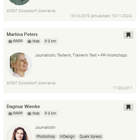
Reporting
Problem Analysis
Data Visualization
40597 Düsseldorf (Alemania)
Dashboard Creation
18-10-2019 (actualizado
19-11-2024
)
Martina Peters
RRPP
Web
0 km
Journalistin, Texterin, Trainerin Text + PR-Workshops
40597 Düsseldorf (Alemania)
17-03-2017
Dagmar Wienke
RRPP
Web
0 km
Journalistin
Photoshop
InDesign
Quark Xpress