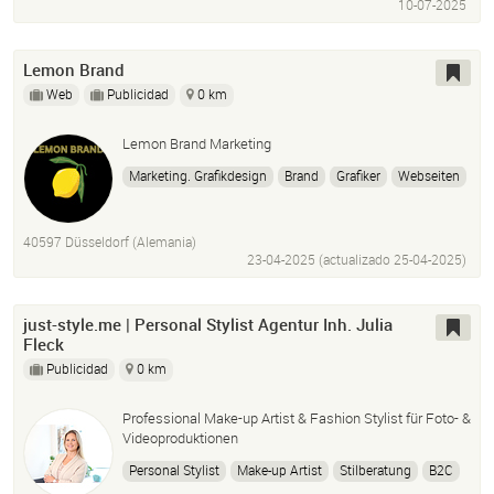
10-07-2025
Lemon Brand
Web
Publicidad
0 km
Lemon Brand Marketing
Marketing. Grafikdesign
Brand
Grafiker
Webseiten
Social Media
Webdesign
SEO
40597 Düsseldorf (Alemania)
23-04-2025 (actualizado
25-04-2025
)
just-style.me | Personal Stylist Agentur Inh. Julia
Fleck
Publicidad
0 km
Professional Make-up Artist & Fashion Stylist für Foto- &
Videoproduktionen
Personal Stylist
Make-up Artist
Stilberatung
B2C