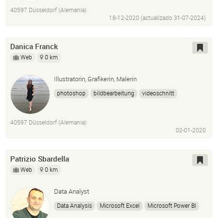
B2B
Fashion Stylist
Personal Shopping
40597 Düsseldorf (Alemania)
Fashion Autorin
Corporate Identity
Catwalk
18-12-2020 (actualizado
31-07-2024
)
Modeevent
Showroom
Coaching
Fashion Still Shooting
Danica Franck
Web
0 km
Illustratorin, Grafikerin, Malerin
photoshop
bildbearbeitung
videoschnitt
illustration
comic
gestaltung
screen design
2d
40597 Düsseldorf (Alemania)
02-01-2020
Patrizio Sbardella
Web
0 km
Data Analyst
Data Analysis
Microsoft Excel
Microsoft Power BI
Business Intelligence
SQL
Data Warehouse