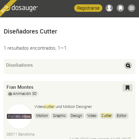
Registrarse
Diseñadores Cutter
1 resultados encontrados, 1—1:
Diseñadores
Fran Montes
Animación 3D
Video
cutter
und Motion Designer
Motion
Graphic
Design
Video
Cutter
Editor
08011 Barcelona