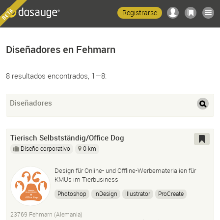
Registrarse
Diseñadores en Fehmarn
8 resultados encontrados, 1—8:
Diseñadores
Tierisch Selbstständig/Office Dog
Diseño corporativo
0 km
Design für Online- und Offline-Werbematerialien für
KMUs im Tierbusiness
Photoshop
InDesign
Illustrator
ProCreate
WordPress
23769 Fehmarn (Alemania)