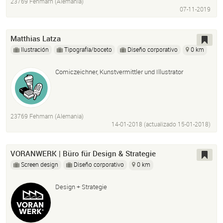
23769 Fehmarn (Alemania)
07-11-2019
Matthias Latza
Ilustración
Tipografía/boceto
Diseño corporativo
0 km
Comiczeichner, Kunstvermittler und Illustrator
23769 Fehmarn (Alemania)
14-01-2018 (actualizado
15-01-2018
)
VORANWERK | Büro für Design & Strategie
Screen design
Diseño corporativo
0 km
Design + Strategie