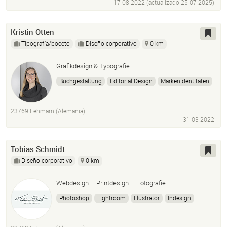
17-08-2022 (actualizado
25-07-2025
)
Kristin Otten
Tipografía/boceto
Diseño corporativo
0 km
Grafikdesign & Typografie
Buchgestaltung
Editorial Design
Markenidentitäten
InDesign
Photoshop
Illustrator
Corporate Design
Geschäftsausstattung
Print Design
23769 Fehmarn (Alemania)
31-03-2022
Tobias Schmidt
Diseño corporativo
0 km
Webdesign – Printdesign – Fotografie
Photoshop
Lightroom
Illustrator
Indesign
Premiere
AfterEffects
Wordpress
Cms
Fotografie
Videografie
3D
Luftbilder