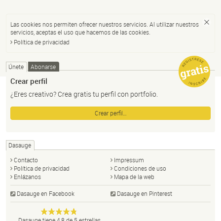
Las cookies nos permiten ofrecer nuestros servicios. Al utilizar nuestros
servicios, aceptas el uso que hacemos de las cookies.
Política de privacidad
Únete
Abonarse
Crear perfil
¿Eres creativo? Crea gratis tu perfil con portfolio.
Crear perfil…
Dasauge
Contacto
Impressum
Política de privacidad
Condiciones de uso
Enlázanos
Mapa de la web
Dasauge en Facebook
Dasauge en Pinterest
Dasauge
Portal de
Anonym
Dasauge
tiene
4,8
de
5
estrellas