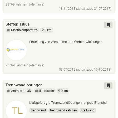
23769 Fehmarn (Alemania)
18-11-2013 (actualizado
21-07-2017
)
Steffen Titius
Diseño corporativo
0 km
Erstellung von Webseiten und Webentwicklungen
23769 Fehmarn (Alemania)
03-07-2012 (actualizado
16-10-2013
)
Trennwandlösungen
Animación 3D
Ilustración
0 km
Maßgefertigte Trennwandlösungen für jede Branche
trennwand
trennwand kabinen
stellwand
raumteiler
schaufenster präsentation
Messestand