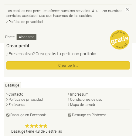
Las cookies nos permiten ofrecer nuestros servicios. Al utilizar nuestros
servicios, aceptas el uso que hacemos de las cookies.
Política de privacidad
Únete
Abonarse
Crear perfil
¿Eres creativo? Crea gratis tu perfil con portfolio.
Crear perfil…
Dasauge
Contacto
Impressum
Política de privacidad
Condiciones de uso
Enlázanos
Mapa de la web
Dasauge en Facebook
Dasauge en Pinterest
Dasauge
Portal de
Anonym
Dasauge
tiene
4,8
de
5
estrellas