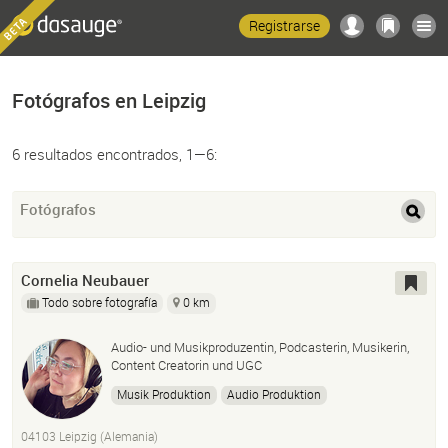
Registrarse
Fotógrafos en Leipzig
6 resultados encontrados, 1—6:
Fotógrafos
Cornelia Neubauer
Todo sobre fotografía
0 km
Audio- und Musikproduzentin, Podcasterin, Musikerin,
Content Creatorin und UGC
Musik Produktion
Audio Produktion
Podcast Produktion
Fotografie
Ugc
Social Media
04103 Leipzig (Alemania)
Content Creation
Vocals