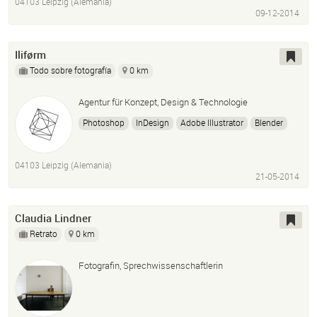
04103 Leipzig (Alemania)
Businessfotografie
Commercial
Business
Portrait
09-12-2014
Mode
Fashion
Iliførm
Todo sobre fotografía
0 km
Agentur für Konzept, Design & Technologie
Photoshop
InDesign
Adobe Illustrator
Blender
Vray
Fotografie
Webdesign
Grafikdesign
Logodesign
Illustration
Film
Hochzeitsdesign
04103 Leipzig (Alemania)
SEO
CMS
Flyer
Website
Homepage
21-05-2014
Eyetracking
Produktdesign
Claudia Lindner
Retrato
0 km
Fotografin, Sprechwissenschaftlerin