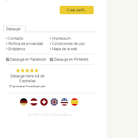
Crear perfil…
Dasauge
Contacto
Impressum
Política de privacidad
Condiciones de uso
Enlázanos
Mapa de la web
Dasauge en Facebook
Dasauge en Pinterest
Dasauge
Portal de
Anonym
Dasauge
tiene
4,8
de
5
estrellas
diseño:
37
opiniones en ProvenExpert.com
disñadores,
artistas
gráficos,
fotógrafos,
portfolios,
©1997—2026 ZERAMEDIA
noticias y
ofertas de
trabajo.