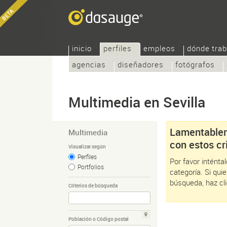
inicio
perfiles
empleos
dónde trab
agencias
diseñadores
fotógrafos
Multimedia en Sevilla
Lamentablem
Multimedia
con estos cri
Visualizar según
Perfiles
Por favor intént
Portfolios
categoría. Si qui
búsqueda, haz cl
Criterios de búsqueda
Población o Código postal