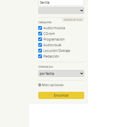
desactivar todo
Categorías
Audio/música
CD-rom
Programación
Audiovisual
Locución/Doblaje
Redacción
Ordenar por
Más opciones