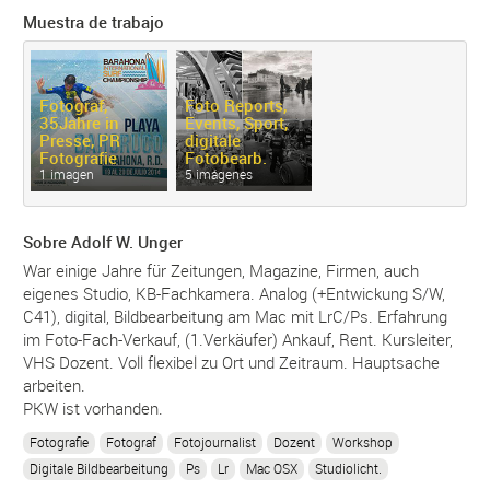
Muestra de trabajo
Fotograf,
Foto Reports,
35Jahre in
Events, Sport,
Presse, PR
digitale
Fotografie
Fotobearb.
1 imagen
5 imágenes
Sobre Adolf W. Unger
War einige Jahre für Zeitungen, Magazine, Firmen, auch
eigenes Studio, KB-Fachkamera. Analog (+Entwickung S/W,
C41), digital, Bildbearbeitung am Mac mit LrC/Ps. Erfahrung
im Foto-Fach-Verkauf, (1.Verkäufer) Ankauf, Rent. Kursleiter,
VHS Dozent. Voll flexibel zu Ort und Zeitraum. Hauptsache
arbeiten.
PKW ist vorhanden.
Fotografie
Fotograf
Fotojournalist
Dozent
Workshop
Digitale Bildbearbeitung
Ps
Lr
Mac OSX
Studiolicht.