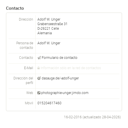
Contacto
Dirección
Adolf W. Unger
Grabenseestraße 31
D-
29221
Celle
Alemania
Persona de
Adolf W.
Unger
contacto
Contacto
Formulario de contacto
E-Mail
Información sólo en la red de contactos
Dirección del
dasauge.de/-adolf-unger
perfil
Web
photographie-unger.jimdo.com
Móvil
015204617460
16-02-2016 (actualizado
28-04-2026
)