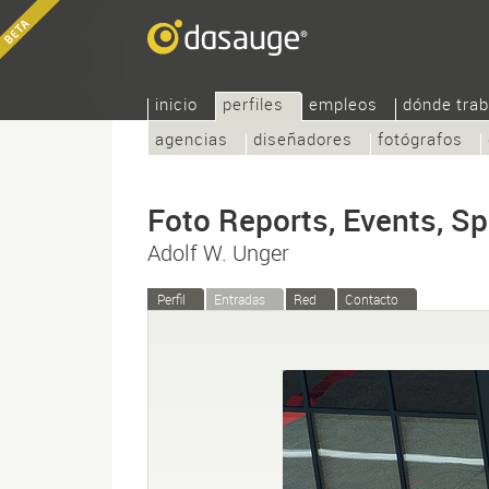
inicio
perfiles
empleos
dónde trab
agencias
diseñadores
fotógrafos
Foto Reports, Events, Spo
Adolf W. Unger
Perfil
Entradas
Red
Contacto