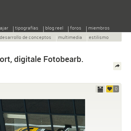
ajar
tipografías
blog reel
foros
miembros
desarrollo de conceptos
multimedia
estilismo
rt, digitale Fotobearb.
0