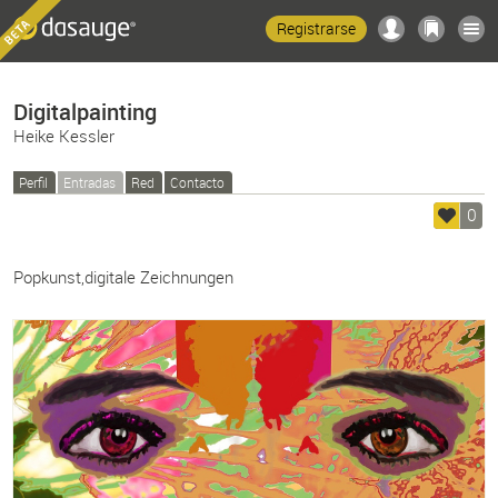
Registrarse
Digitalpainting
Heike Kessler
Perfil
Entradas
Red
Contacto
0
Popkunst,digitale Zeichnungen