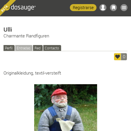
Registrarse
Ulli
Charmante Randfiguren
Perfil
Entradas
Red
Contacto
0
Originalkleidung, textil-versteift