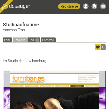
Registrarse
Studioaufnahme
Vanessa Tran
Perfil
Entradas
Red
Contacto
1
0
im Studio der ksw-hamburg