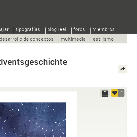
ajar
tipografías
blog reel
foros
miembros
desarrollo de conceptos
multimedia
estilismo
Adventsgeschichte
1