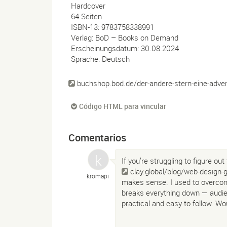
Hardcover
64 Seiten
ISBN-13: 9783758338991
Verlag: BoD – Books on Demand
Erscheinungsdatum: 30.08.2024
Sprache: Deutsch
buchshop.bod.de/der-andere-stern-eine-adv
Código HTML para vincular
Comentarios
If you’re struggling to figure ou
clay.global/blog/web-design-
kromapi
makes sense. I used to overcompli
breaks everything down — audien
practical and easy to follow. W