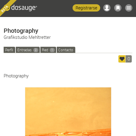
Registrarse
Photography
Grafikstudio Mehltretter
Perfil
Entradas
Red
Contacto
2
1
0
Photography