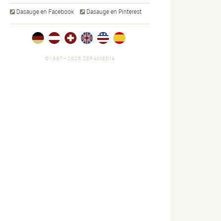
Dasauge en Facebook
Dasauge en Pinterest
strationen.
screendesign.
persönliches.
mágenes
3 imágenes
4 imágenes
©1997—2026 ZERAMEDIA