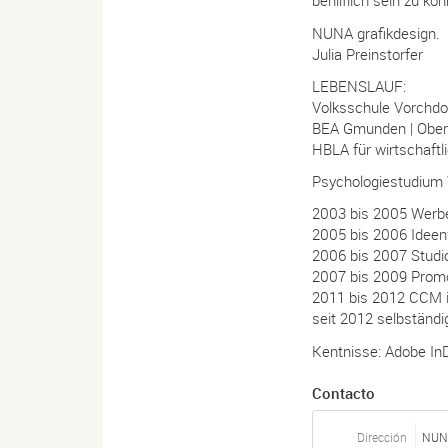
behilflich sein zu kö
NUNA grafikdesign.
Julia Preinstorfer
LEBENSLAUF:
Volksschule Vorchdor
BEA Gmunden | Ober
HBLA für wirtschaftl
Psychologiestudium 
2003 bis 2005 Werbe
2005 bis 2006 Ideen
2006 bis 2007 Studi
2007 bis 2009 Prom
2011 bis 2012 CCM 
seit 2012 selbständi
Kentnisse: Adobe InD
Contacto
Dirección
NUNA