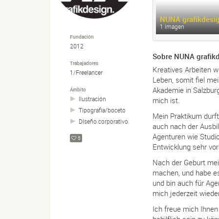
NUNA grafikdesig
1 imagen
Fundación
2012
Sobre NUNA grafikd
Trabajadores
Kreatives Arbeiten w
1/Freelancer
Leben, somit fiel me
Akademie in Salzburg
Ámbito
Ilustración
mich ist.
Tipografía/
boceto
Mein Praktikum durft
Diseño corporativo
auch nach der Ausbil
Agenturen wie Studio
5
Entwicklung sehr vor
Nach der Geburt mei
machen, und habe es 
und bin auch für Age
mich jederzeit wiede
Ich freue mich Ihn