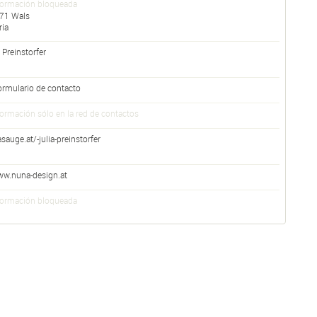
formación bloqueada
71
Wals
ria
 Preinstorfer
ormulario de contacto
formación sólo en la red de contactos
sauge.at/-julia-preinstorfer
w.nuna-design.at
formación bloqueada