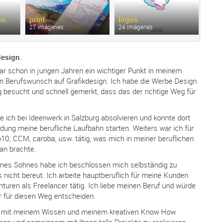
n.
print.
logos.
illu
27 imágenes
24 imágenes
14 i
esign.
ar schon in jungen Jahren ein wichtiger Punkt in meinem
in Berufswunsch auf Grafikdesign. Ich habe die Werbe Design
 besucht und schnell gemerkt, dass das der richtige Weg für
e ich bei Ideenwerk in Salzburg absolvieren und konnte dort
dung meine berufliche Laufbahn starten. Weiters war ich für
10, CCM, caroba, usw. tätig, was mich in meiner beruflichen
an brachte.
nes Sohnes habe ich beschlossen mich selbständig zu
nicht bereut. Ich arbeite hauptberuflich für meine Kunden
nturen als Freelancer tätig. Ich liebe meinen Beruf und würde
r für diesen Weg entscheiden.
en mit meinem Wissen und meinem kreativen Know How