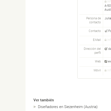
In
A-
50
Aust
Persona de
Julia
contacto
Contacto
F
E-Mail
In
Dirección del
da
perfil
Web
ww
Móvil
In
Ver también
Diseñadores en Siezenheim (Austria)