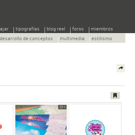
ajar
tipografías
blog reel
foros
miembros
desarrollo de conceptos
multimedia
estilismo
1