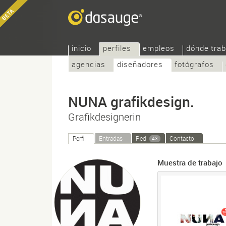
inicio
perfiles
empleos
dónde trab
agencias
diseñadores
fotógrafos
NUNA grafikdesign.
Grafikdesignerin
Perfil
Entradas
Red
Contacto
43
Muestra de trabajo