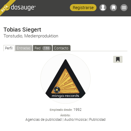
Registrarse
Tobias Siegert
Tonstudio, Medienproduktion
Perfil
Entradas
Red
Contacto
156
1992
Empleado desde
Ámbito
Agencias de publicidad
Audio/
música
Publicidad