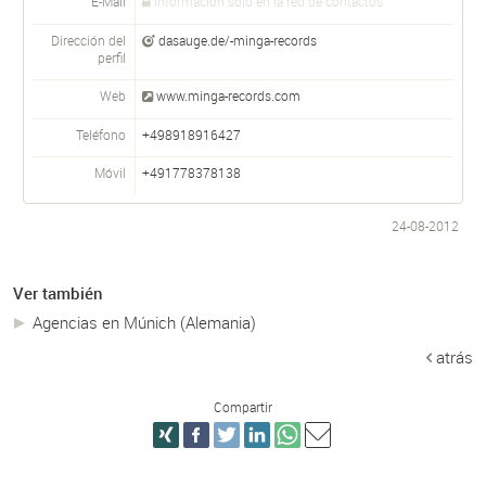
E-Mail
Información sólo en la red de contactos
Dirección del
dasauge.de/-minga-records
perfil
Web
www.minga-records.com
Teléfono
+498918916427
Móvil
+491778378138
24-08-2012
Ver también
Agencias en Múnich (Alemania)
atrás
Compartir