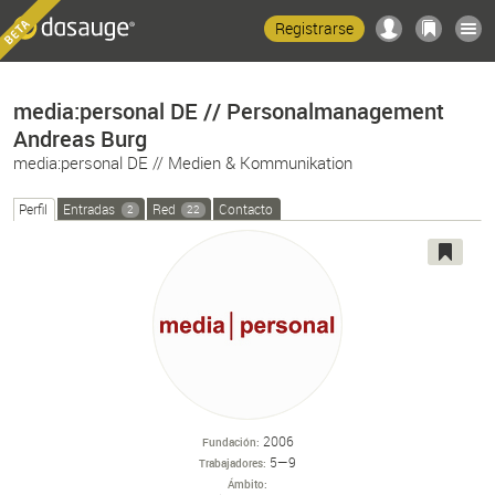
Registrarse
media:personal DE // Personalmanagement
Andreas Burg
media:personal DE // Medien & Kommunikation
Perfil
Entradas
Red
Contacto
2
22
2006
Fundación
5—9
Trabajadores
Ámbito