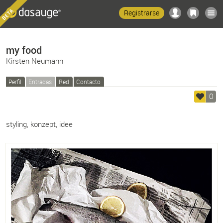
Registrarse
my food
Kirsten Neumann
Perfil
Entradas
Red
Contacto
0
styling, konzept, idee