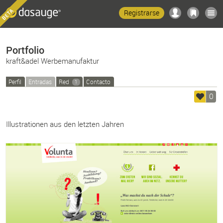
Registrarse
Portfolio
kraft&adel Werbemanufaktur
Perfil
Entradas
Red
Contacto
1
0
Illustrationen aus den letzten Jahren