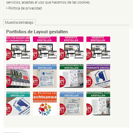
servicios, aceptas el uso que hacemos de las cookies.
Política de privacidad
Muestra de trabajo
Portfolios de Layout gestalten