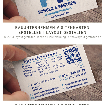
BAUUNTERNEHMEN VISITENKARTEN
ERSTELLEN |
LAYOUT GESTALTEN
© 2023 Layout gestalten | Ideen für Ihre Werbung | https://layout-gestalten.de