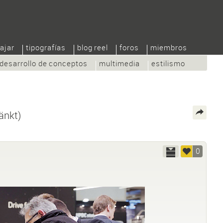
ajar
tipografías
blog reel
foros
miembros
desarrollo de conceptos
multimedia
estilismo
änkt)
0