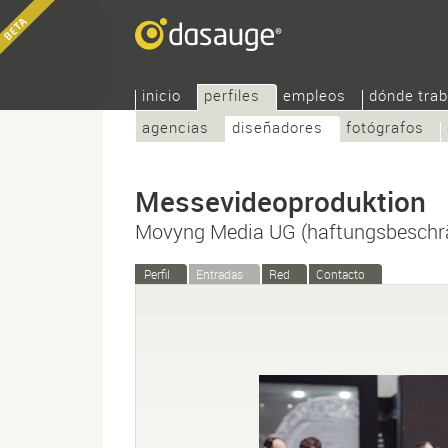
inicio
perfiles
empleos
dónde trab
agencias
diseñadores
fotógrafos
Messevideoproduktion
Movyng Media UG (haftungsbeschr
Perfil
Entradas
Red
Contacto