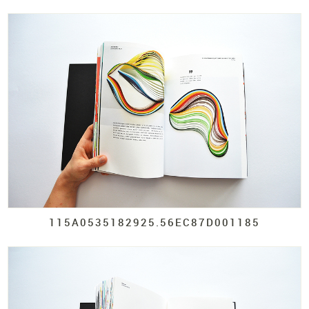
115A0535182925.
56EC87D001185