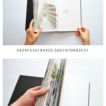
2429F535182925.
56EC87D002C21