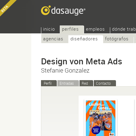
inicio
perfiles
empleos
dónde trab
agencias
diseñadores
fotógrafos
Design von Meta Ads
Stefanie Gonzalez
Perfil
Entradas
Red
Contacto