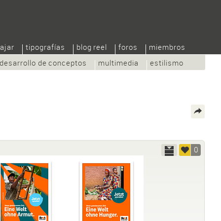
ajar
tipografías
blog reel
foros
miembros
desarrollo de conceptos
multimedia
estilismo
0