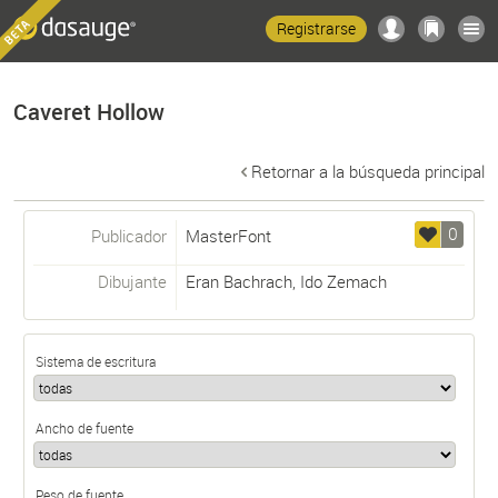
Registrarse
Caveret Hollow
Retornar a la búsqueda principal
0
Publicador
MasterFont
Dibujante
Eran Bachrach
,
Ido Zemach
Sistema de escritura
Ancho de fuente
Peso de fuente