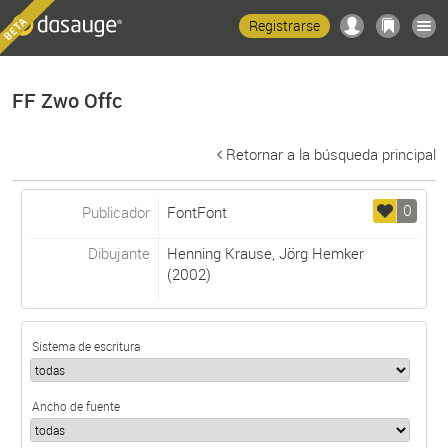
Registrarse
FF Zwo Offc
Retornar a la búsqueda principal
0
Publicador
FontFont
Dibujante
Henning Krause
,
Jörg Hemker
(2002)
Sistema de escritura
Ancho de fuente