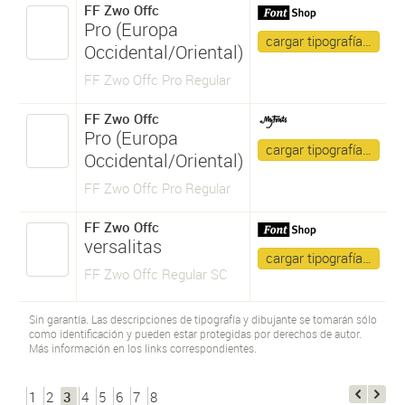
FF Zwo Offc
Pro (Europa
cargar tipografía…
Occidental/Oriental)
FF Zwo Offc Pro Regular
FF Zwo Offc
Pro (Europa
cargar tipografía…
Occidental/Oriental)
FF Zwo Offc Pro Regular
FF Zwo Offc
versalitas
cargar tipografía…
FF Zwo Offc Regular SC
Sin garantía. Las descripciones de tipografía y dibujante se tomarán sólo
como identificación y pueden estar protegidas por derechos de autor.
Más información en los links correspondientes.
1
2
3
4
5
6
7
8