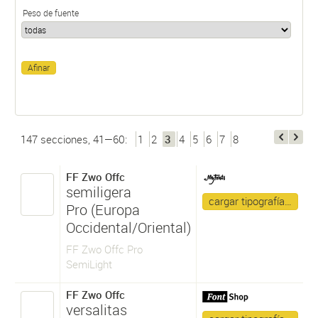
Peso de fuente
147 secciones, 41—60:
1
2
3
4
5
6
7
8
FF Zwo Offc
semiligera
cargar tipografía…
Pro (Europa
Occidental/Oriental)
FF Zwo Offc Pro
SemiLight
FF Zwo Offc
versalitas