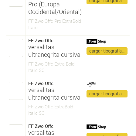
cargar tipografía…
Pro (Europa
Occidental/Oriental)
FF Zwo Offc Pro ExtraBold
Italic
FF Zwo Offc
versalitas
cargar tipografía…
ultranegrita cursiva
FF Zwo Offc Extra Bold
Italic SC
FF Zwo Offc
versalitas
cargar tipografía…
ultranegrita cursiva
FF Zwo Offc ExtraBold
Italic SC
FF Zwo Offc
versalitas