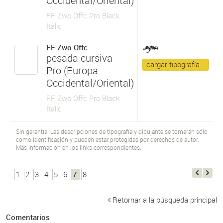
Occidental/Oriental)
FF Zwo Offc Pro Black
Italic
FF Zwo Offc
pesada cursiva
cargar tipografía…
Pro (Europa
Occidental/Oriental)
FF Zwo Offc Pro Black
Italic
Sin garantía. Las descripciones de tipografía y dibujante se tomarán sólo
como identificación y pueden estar protegidas por derechos de autor.
Más información en los links correspondientes.
1
2
3
4
5
6
7
8
Retornar a la búsqueda principal
Comentarios