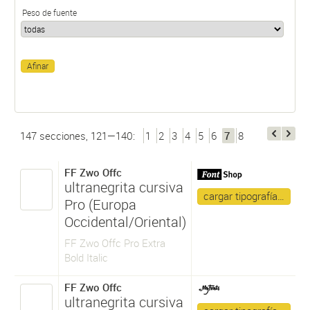
Peso de fuente
147 secciones, 121—140:
1
2
3
4
5
6
7
8
FF Zwo Offc
ultranegrita cursiva
cargar tipografía…
Pro (Europa
Occidental/Oriental)
FF Zwo Offc Pro Extra
Bold Italic
FF Zwo Offc
ultranegrita cursiva