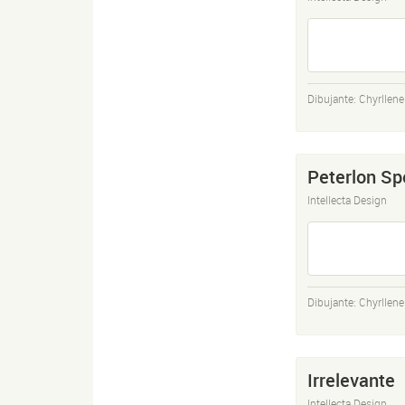
Dibujante:
Chyrllene
Peterlon Sp
Intellecta Design
Dibujante:
Chyrllene
Irrelevante
Intellecta Design