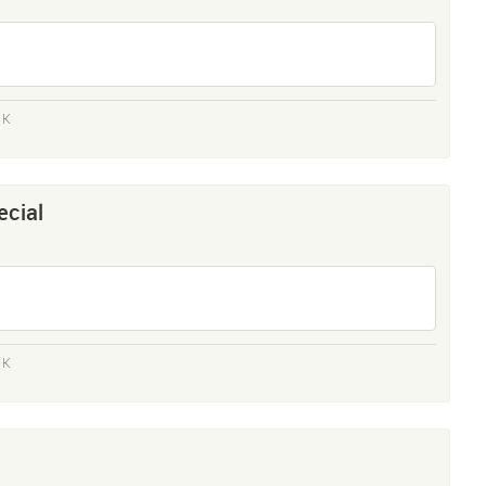
 K
ecial
 K