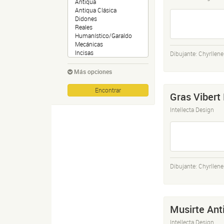
Dibujante:
Chyrllene
Más opciones
Gras Vibert
Intellecta Design
Dibujante:
Chyrllene
Musirte Ant
Intellecta Design