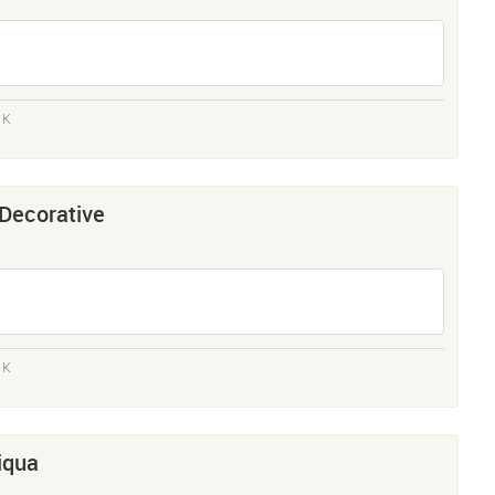
 K
 Decorative
 K
iqua