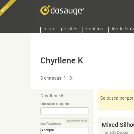
inicio
perfiles
empleos
dónde trab
Chyrllene K
8 entradas, 1—8:
Chyrllene K
Se busca por por 
Criterios de búsqueda
desactivar todo
Mixed Silho
clasificaciones
Intellecta Design