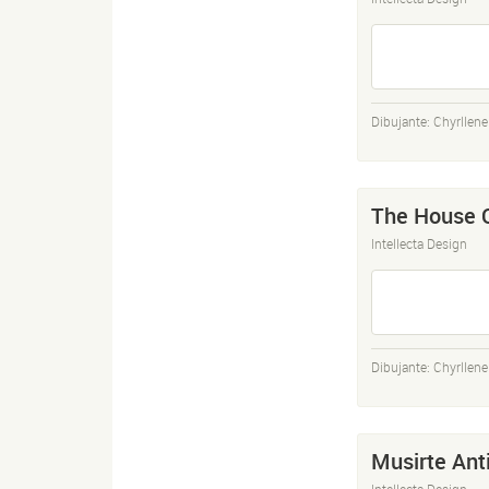
Dibujante:
Chyrllene
The House 
Intellecta Design
Dibujante:
Chyrllene
Musirte Ant
Intellecta Design