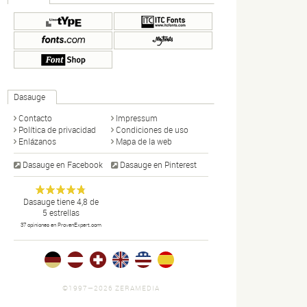
Dasauge
Contacto
Impressum
Política de privacidad
Condiciones de uso
Enlázanos
Mapa de la web
Dasauge en Facebook
Dasauge en Pinterest
Dasauge
Portal de
Anonym
Dasauge
tiene
4,8
de
5
estrellas
diseño:
37
opiniones en ProvenExpert.com
disñadores,
artistas
gráficos,
fotógrafos,
portfolios,
©1997—2026 ZERAMEDIA
noticias y