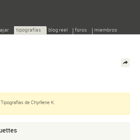
ajar
tipografías
blog reel
foros
miembros
Tipografías de Chyrllene K.
uettes