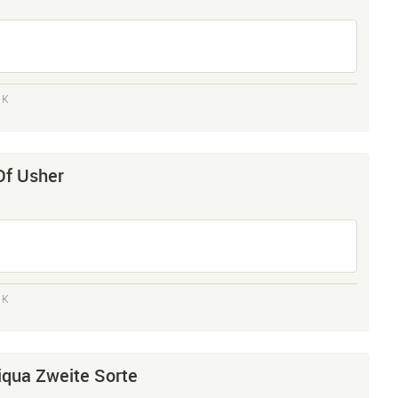
 K
Of Usher
 K
iqua Zweite Sorte