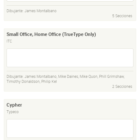
Dibujante:
James Montalbano
5 Secciones
Small Office, Home Office (TrueType Only)
ITC
Dibujante:
James Montalbano
,
Mike Daines
,
Mike Quon
,
Phill Grimshaw
,
Timothy Donaldson
,
Philip Kel
2 Secciones
Cypher
Typeco