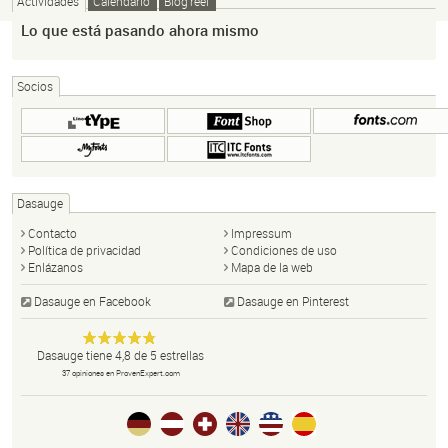
Actividades
Calendario
Blog reel
Lo que está pasando ahora mismo
Socios
Dasauge
Contacto
Impressum
Política de privacidad
Condiciones de uso
Enlázanos
Mapa de la web
Dasauge en Facebook
Dasauge en Pinterest
Dasauge
Portal de
Anonym
Dasauge
tiene
4,8
de
5
estrellas
diseño:
37
opiniones en ProvenExpert.com
disñadores,
artistas
gráficos,