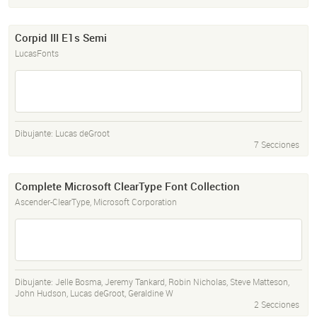
Corpid III E1s Semi
LucasFonts
Dibujante:
Lucas deGroot
7 Secciones
Complete Microsoft ClearType Font Collection
Ascender-ClearType, Microsoft Corporation
Dibujante:
Jelle Bosma
,
Jeremy Tankard
,
Robin Nicholas
,
Steve Matteson
,
John Hudson
,
Lucas deGroot
,
Geraldine W
2 Secciones