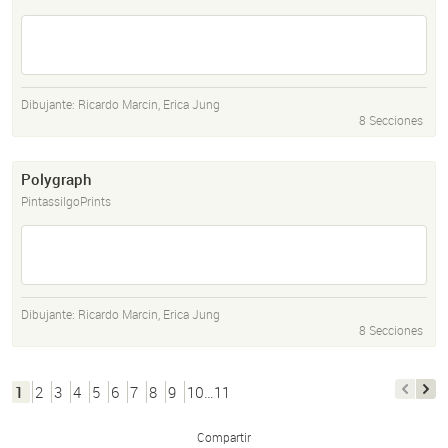
Dibujante:
Ricardo Marcin
,
Erica Jung
8 Secciones
Polygraph
PintassilgoPrints
Dibujante:
Ricardo Marcin
,
Erica Jung
8 Secciones
1
2
3
4
5
6
7
8
9
10…11
Compartir