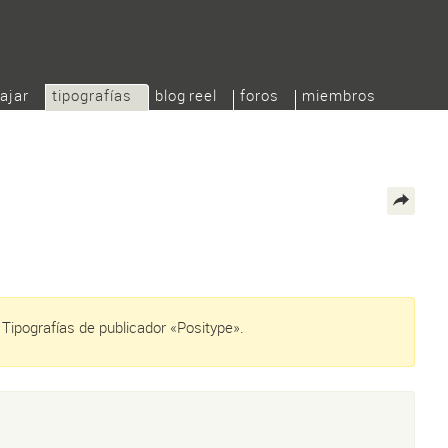
ajar
tipografías
blog reel
foros
miembros
Tipografías de publicador «Positype».