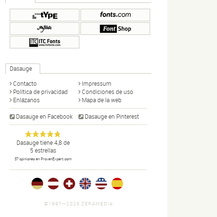
Dasauge
Contacto
Impressum
Política de privacidad
Condiciones de uso
Enlázanos
Mapa de la web
Dasauge en Facebook
Dasauge en Pinterest
Dasauge
Portal de
Anonym
Dasauge
tiene
4,8
de
5
estrellas
diseño:
37
opiniones en ProvenExpert.com
disñadores,
artistas
gráficos,
fotógrafos,
portfolios,
©1997—2026 ZERAMEDIA
noticias y