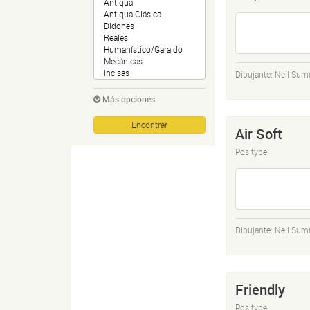
Dibujante:
Neil Sum
Más opciones
Air Soft
Positype
Dibujante:
Neil Sum
Friendly
Positype