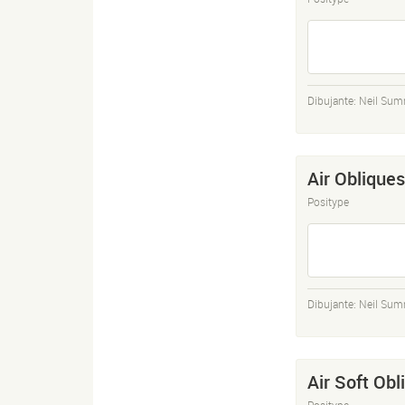
Dibujante:
Neil Sum
Air Obliques
Positype
Dibujante:
Neil Sum
Air Soft Obl
Positype