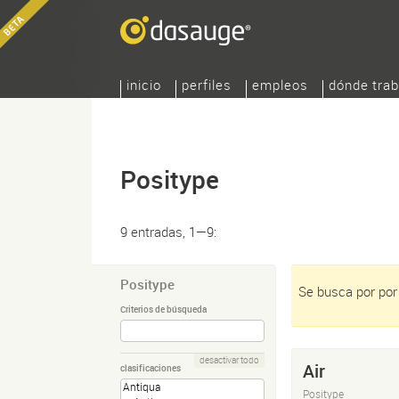
inicio
perfiles
empleos
dónde trab
Positype
9 entradas, 1—9:
Positype
Se busca por por 
Criterios de búsqueda
desactivar todo
Air
clasificaciones
Positype