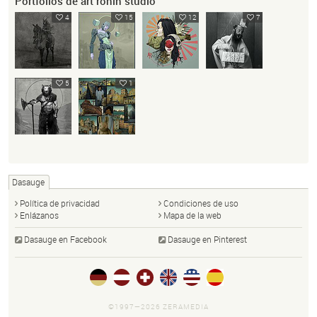
Portfolios de art ronin studio
4
15
12
7
5
1
Dasauge
Política de privacidad
Condiciones de uso
Enlázanos
Mapa de la web
Dasauge en Facebook
Dasauge en Pinterest
©1997—2026 ZERAMEDIA