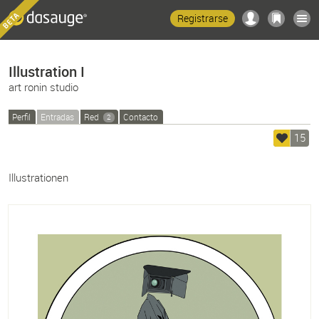
Registrarse
Illustration I
art ronin studio
Perfil
Entradas
Red
Contacto
2
15
Illustrationen