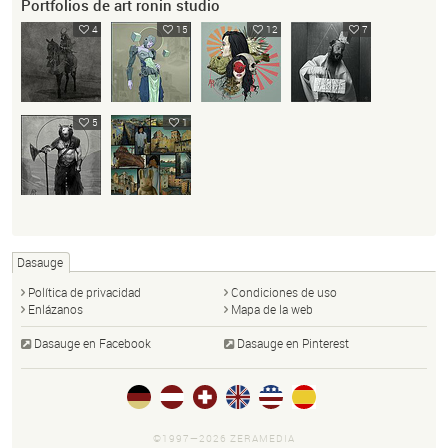
Portfolios de art ronin studio
4
15
12
7
5
1
Dasauge
Política de privacidad
Condiciones de uso
Enlázanos
Mapa de la web
Dasauge en Facebook
Dasauge en Pinterest
©1997—2026 ZERAMEDIA