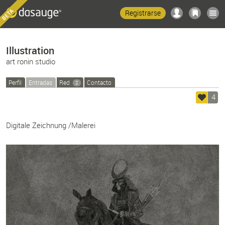
Registrarse
Illustration
art ronin studio
Perfil
Entradas
Red
Contacto
2
4
Digitale Zeichnung /Malerei